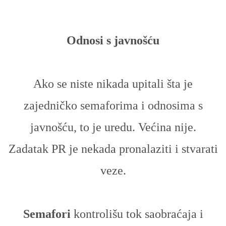
Odnosi s javnošću
Ako se niste nikada upitali šta je
zajedničko semaforima i odnosima s
javnošću, to je uredu. Većina nije.
Zadatak PR je nekada pronalaziti i stvarati
veze.
Semafori
kontrolišu tok saobraćaja i